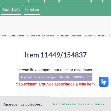
Ministério de Minas e Energia
Material UAB
Periódicos
Ministério da Ciência, Tecnologia, Inovações e Comunicações
Ministério do Meio Ambiente
PORTAL EDUCAPES
NOSSOS PARCEIROS
REPOSITÓRIO INSTITUCIONAL - UNESP
Ministério do Turismo
Ministério do Desenvolvimento Regional
Item 11449/154837
Controladoria-Geral da União
Use este link compartilhar ou citar este material:
Ministério da Mulher, da Família e dos Direitos Humanos
http://educapes.capes.gov.br/handle/11449/154837
Secretaria-Geral
Não existem arquivos associados a este item.
Secretaria de Governo
Repositório Institucional - Unesp
Aparece nas coleções:
Gabinete de Segurança Institucional