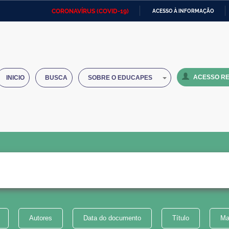
CORONAVÍRUS (COVID-19)
ACESSO À INFORMAÇÃO
Ministério da Defesa
Ministério das Relações
Mini
IR
Exteriores
PARA
O
Ministério da Cidadania
Ministério da Saúde
Mini
CONTEÚDO
ACESSO RE
INICIO
BUSCA
SOBRE O EDUCAPES
Ministério do Desenvolvimento
Controladoria-Geral da União
Minis
Regional
e do
Advocacia-Geral da União
Banco Central do Brasil
Plana
Autores
Data do documento
Título
Ma