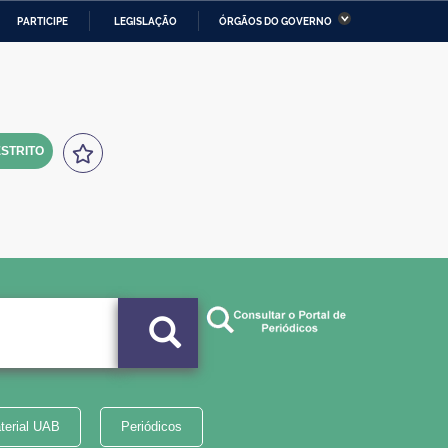
PARTICIPE
LEGISLAÇÃO
ÓRGÃOS DO GOVERNO
stério da Economia
Ministério da Infraestrutura
stério de Minas e Energia
Ministério da Ciência,
Tecnologia, Inovações e
Comunicações
STRITO
tério da Mulher, da Família
Secretaria-Geral
s Direitos Humanos
lto
terial UAB
Periódicos