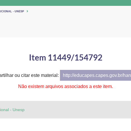
UCIONAL - UNESP
Item 11449/154792
tilhar ou citar este material:
http://educapes.capes.gov.br/h
Não existem arquivos associados a este item.
cional - Unesp