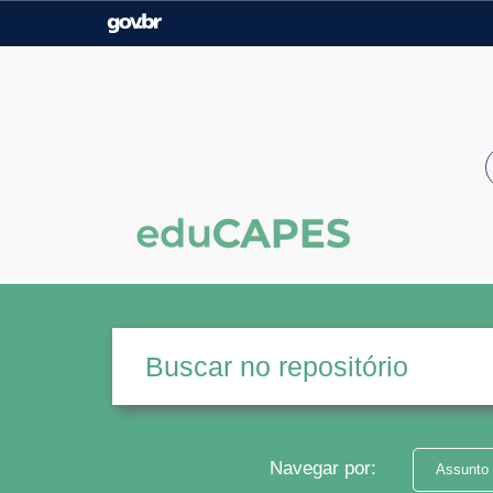
Casa Civil
Ministério da Justiça e
Segurança Pública
Ministério da Agricultura,
Ministério da Educação
Pecuária e Abastecimento
Ministério do Meio Ambiente
Ministério do Turismo
Secretaria de Governo
Gabinete de Segurança
Institucional
Navegar por:
Assunto