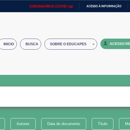
CORONAVÍRUS (COVID-19)
ACESSO À INFORMAÇÃO
Ministério da Defesa
Ministério das Relações
Mini
IR
Exteriores
PARA
O
Ministério da Cidadania
Ministério da Saúde
Mini
CONTEÚDO
ACESSO RE
INICIO
BUSCA
SOBRE O EDUCAPES
Ministério do Desenvolvimento
Controladoria-Geral da União
Minis
Regional
e do
Advocacia-Geral da União
Banco Central do Brasil
Plana
Autores
Data do documento
Título
Ma