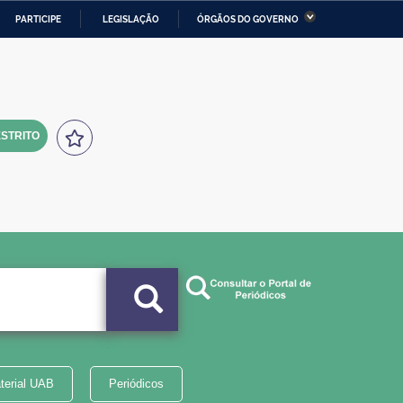
PARTICIPE
LEGISLAÇÃO
ÓRGÃOS DO GOVERNO
stério da Economia
Ministério da Infraestrutura
stério de Minas e Energia
Ministério da Ciência,
Tecnologia, Inovações e
Comunicações
STRITO
tério da Mulher, da Família
Secretaria-Geral
s Direitos Humanos
lto
terial UAB
Periódicos