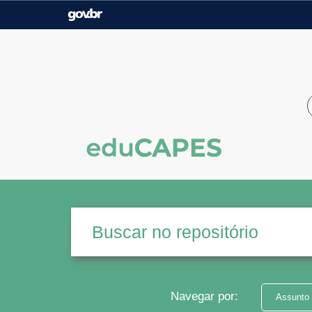
Casa Civil
Ministério da Justiça e
Segurança Pública
Ministério da Agricultura,
Ministério da Educação
Pecuária e Abastecimento
Ministério do Meio Ambiente
Ministério do Turismo
Secretaria de Governo
Gabinete de Segurança
Institucional
Navegar por:
Assunto