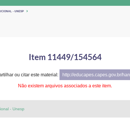
UCIONAL - UNESP
Item 11449/154564
tilhar ou citar este material:
http://educapes.capes.gov.br/h
Não existem arquivos associados a este item.
cional - Unesp