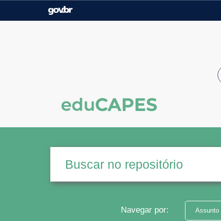
Casa Civil
Ministério da Justiça e
Segurança Pública
Ministério da Agricultura,
Ministério da Educação
Pecuária e Abastecimento
Ministério do Meio Ambiente
Ministério do Turismo
Secretaria de Governo
Gabinete de Segurança
Institucional
Navegar por:
Assunto