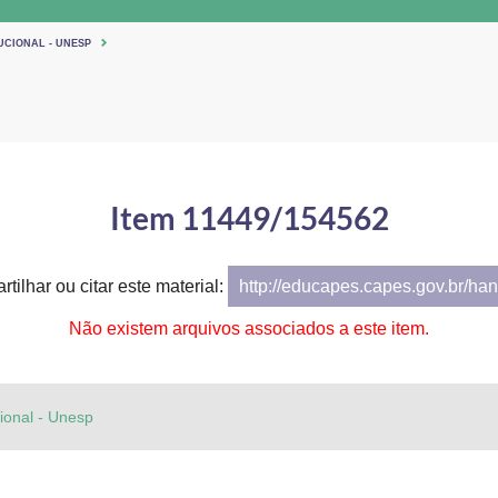
UCIONAL - UNESP
Item 11449/154562
tilhar ou citar este material:
http://educapes.capes.gov.br/h
Não existem arquivos associados a este item.
cional - Unesp