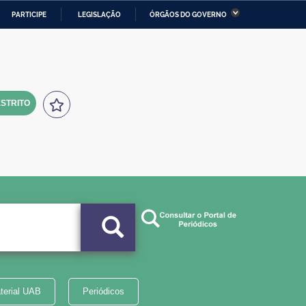
PARTICIPE
LEGISLAÇÃO
ÓRGÃOS DO GOVERNO
stério da Economia
Ministério da Infraestrutura
stério de Minas e Energia
Ministério da Ciência,
Tecnologia, Inovações e
Comunicações
STRITO
tério da Mulher, da Família
Secretaria-Geral
s Direitos Humanos
lto
terial UAB
Periódicos