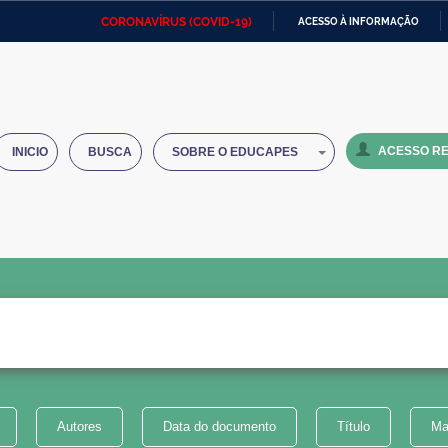
CORONAVÍRUS (COVID-19)
ACESSO À INFORMAÇÃO
Ministério da Defesa
Ministério das Relações
Mini
IR
Exteriores
PARA
O
Ministério da Cidadania
Ministério da Saúde
Mini
CONTEÚDO
ACESSO RE
INICIO
BUSCA
SOBRE O EDUCAPES
Ministério do Desenvolvimento
Controladoria-Geral da União
Minis
Regional
e do
Advocacia-Geral da União
Banco Central do Brasil
Plana
Autores
Data do documento
Título
Ma