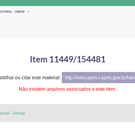
UCIONAL - UNESP
Item 11449/154481
tilhar ou citar este material:
http://educapes.capes.gov.br/h
Não existem arquivos associados a este item.
cional - Unesp