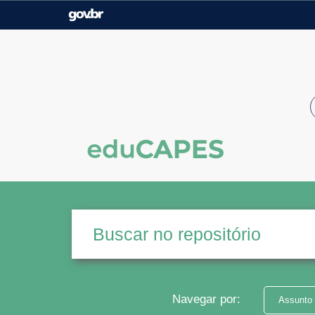
Casa Civil
Ministério da Justiça e
Segurança Pública
Ministério da Agricultura,
Ministério da Educação
Pecuária e Abastecimento
Ministério do Meio Ambiente
Ministério do Turismo
Secretaria de Governo
Gabinete de Segurança
Institucional
Navegar por:
Assunto