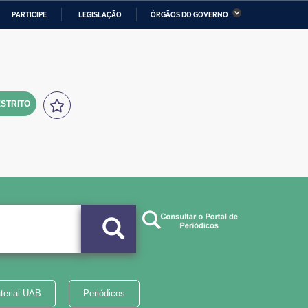
PARTICIPE
LEGISLAÇÃO
ÓRGÃOS DO GOVERNO
stério da Economia
Ministério da Infraestrutura
stério de Minas e Energia
Ministério da Ciência,
Tecnologia, Inovações e
Comunicações
STRITO
tério da Mulher, da Família
Secretaria-Geral
s Direitos Humanos
lto
terial UAB
Periódicos