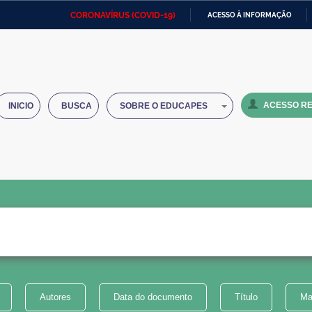
CORONAVÍRUS (COVID-19)
ACESSO À INFORMAÇÃO
Ministério da Defesa
Ministério das Relações
Mini
IR
Exteriores
PARA
O
Ministério da Cidadania
Ministério da Saúde
Mini
CONTEÚDO
ACESSO RE
INICIO
BUSCA
SOBRE O EDUCAPES
Ministério do Desenvolvimento
Controladoria-Geral da União
Minis
Regional
e do
Advocacia-Geral da União
Banco Central do Brasil
Plana
Autores
Data do documento
Título
Ma