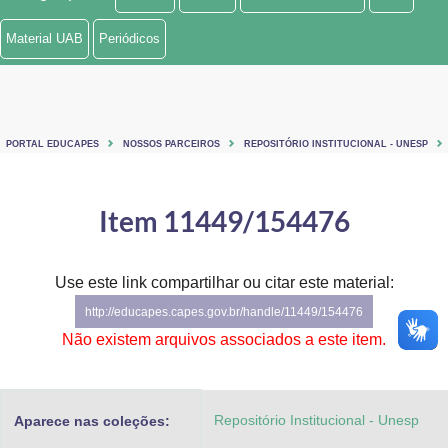
Ministério de Minas e Energia
Material UAB
Periódicos
Ministério da Ciência, Tecnologia, Inovações e Comunicações
Ministério do Meio Ambiente
PORTAL EDUCAPES
NOSSOS PARCEIROS
REPOSITÓRIO INSTITUCIONAL - UNESP
Ministério do Turismo
Ministério do Desenvolvimento Regional
Item 11449/154476
Controladoria-Geral da União
Use este link compartilhar ou citar este material:
Ministério da Mulher, da Família e dos Direitos Humanos
http://educapes.capes.gov.br/handle/11449/154476
Secretaria-Geral
Não existem arquivos associados a este item.
Secretaria de Governo
Repositório Institucional - Unesp
Aparece nas coleções:
Gabinete de Segurança Institucional