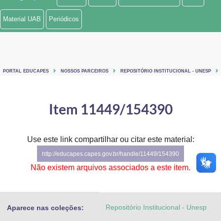
Ministério de Minas e Energia
Material UAB
Periódicos
Ministério da Ciência, Tecnologia, Inovações e Comunicações
Ministério do Meio Ambiente
PORTAL EDUCAPES
NOSSOS PARCEIROS
REPOSITÓRIO INSTITUCIONAL - UNESP
Ministério do Turismo
Ministério do Desenvolvimento Regional
Item 11449/154390
Controladoria-Geral da União
Use este link compartilhar ou citar este material:
Ministério da Mulher, da Família e dos Direitos Humanos
http://educapes.capes.gov.br/handle/11449/154390
Secretaria-Geral
Não existem arquivos associados a este item.
Secretaria de Governo
Repositório Institucional - Unesp
Aparece nas coleções:
Gabinete de Segurança Institucional