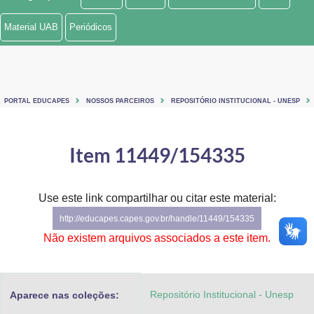
Ministério de Minas e Energia
Material UAB
Periódicos
Ministério da Ciência, Tecnologia, Inovações e Comunicações
Ministério do Meio Ambiente
PORTAL EDUCAPES
NOSSOS PARCEIROS
REPOSITÓRIO INSTITUCIONAL - UNESP
Ministério do Turismo
Ministério do Desenvolvimento Regional
Item 11449/154335
Controladoria-Geral da União
Use este link compartilhar ou citar este material:
Ministério da Mulher, da Família e dos Direitos Humanos
http://educapes.capes.gov.br/handle/11449/154335
Secretaria-Geral
Não existem arquivos associados a este item.
Secretaria de Governo
Repositório Institucional - Unesp
Aparece nas coleções:
Gabinete de Segurança Institucional