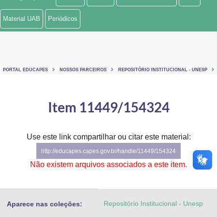
Ministério de Minas e Energia
Material UAB
Periódicos
Ministério da Ciência, Tecnologia, Inovações e Comunicações
Ministério do Meio Ambiente
PORTAL EDUCAPES
NOSSOS PARCEIROS
REPOSITÓRIO INSTITUCIONAL - UNESP
Ministério do Turismo
Ministério do Desenvolvimento Regional
Item 11449/154324
Controladoria-Geral da União
Use este link compartilhar ou citar este material:
Ministério da Mulher, da Família e dos Direitos Humanos
http://educapes.capes.gov.br/handle/11449/154324
Secretaria-Geral
Não existem arquivos associados a este item.
Secretaria de Governo
Repositório Institucional - Unesp
Aparece nas coleções:
Gabinete de Segurança Institucional