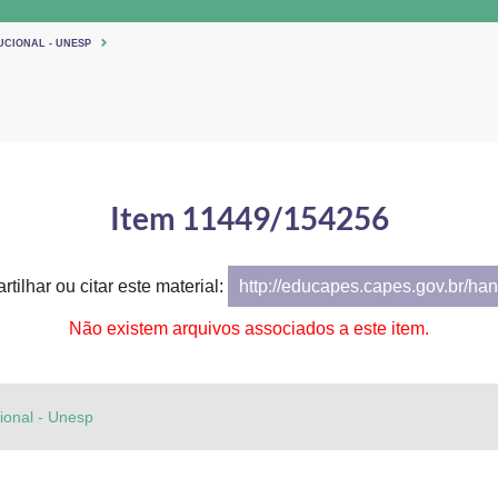
UCIONAL - UNESP
Item 11449/154256
tilhar ou citar este material:
http://educapes.capes.gov.br/h
Não existem arquivos associados a este item.
cional - Unesp