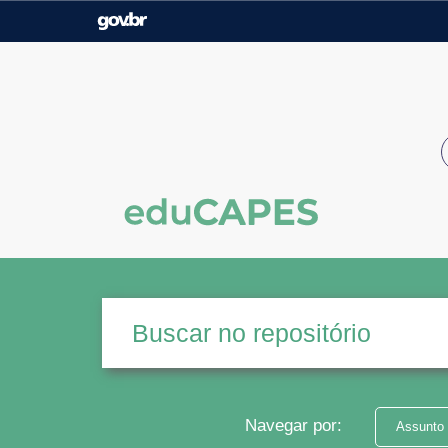
Casa Civil
Ministério da Justiça e
Segurança Pública
Ministério da Agricultura,
Ministério da Educação
Pecuária e Abastecimento
Ministério do Meio Ambiente
Ministério do Turismo
Secretaria de Governo
Gabinete de Segurança
Institucional
Navegar por:
Assunto