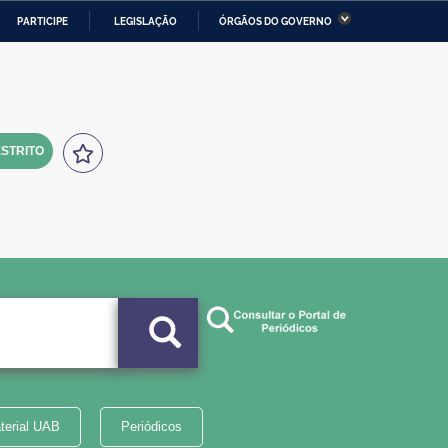
PARTICIPE
LEGISLAÇÃO
ÓRGÃOS DO GOVERNO
stério da Economia
Ministério da Infraestrutura
stério de Minas e Energia
Ministério da Ciência,
Tecnologia, Inovações e
Comunicações
STRITO
tério da Mulher, da Família
Secretaria-Geral
s Direitos Humanos
lto
terial UAB
Periódicos