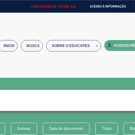
CORONAVÍRUS (COVID-19)
ACESSO À INFORMAÇÃO
Ministério da Defesa
Ministério das Relações
Mini
IR
Exteriores
PARA
O
Ministério da Cidadania
Ministério da Saúde
Mini
CONTEÚDO
ACESSO RE
INICIO
BUSCA
SOBRE O EDUCAPES
Ministério do Desenvolvimento
Controladoria-Geral da União
Minis
Regional
e do
Advocacia-Geral da União
Banco Central do Brasil
Plana
Autores
Data do documento
Título
Ma