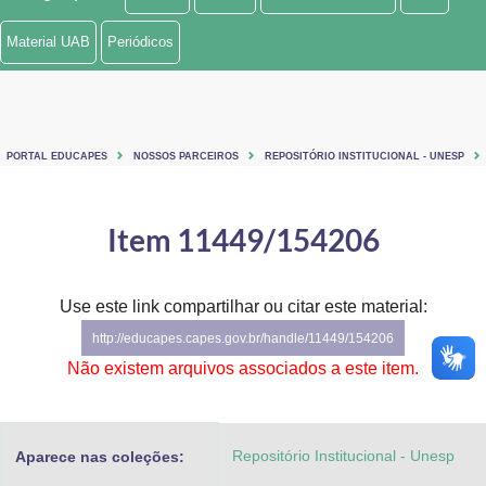
Ministério de Minas e Energia
Material UAB
Periódicos
Ministério da Ciência, Tecnologia, Inovações e Comunicações
Ministério do Meio Ambiente
PORTAL EDUCAPES
NOSSOS PARCEIROS
REPOSITÓRIO INSTITUCIONAL - UNESP
Ministério do Turismo
Ministério do Desenvolvimento Regional
Item 11449/154206
Controladoria-Geral da União
Use este link compartilhar ou citar este material:
Ministério da Mulher, da Família e dos Direitos Humanos
http://educapes.capes.gov.br/handle/11449/154206
Secretaria-Geral
Não existem arquivos associados a este item.
Secretaria de Governo
Repositório Institucional - Unesp
Aparece nas coleções:
Gabinete de Segurança Institucional