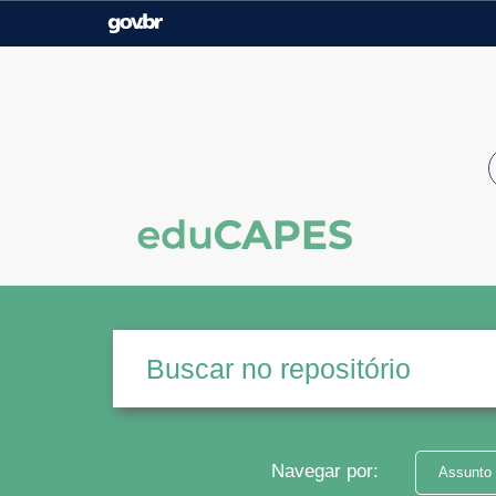
Casa Civil
Ministério da Justiça e
Segurança Pública
Ministério da Agricultura,
Ministério da Educação
Pecuária e Abastecimento
Ministério do Meio Ambiente
Ministério do Turismo
Secretaria de Governo
Gabinete de Segurança
Institucional
Navegar por:
Assunto