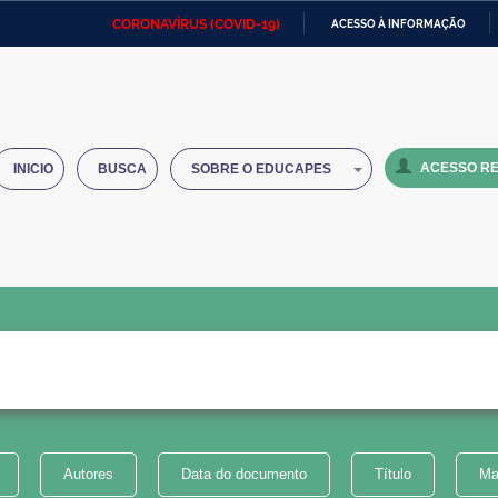
CORONAVÍRUS (COVID-19)
ACESSO À INFORMAÇÃO
Ministério da Defesa
Ministério das Relações
Mini
IR
Exteriores
PARA
O
Ministério da Cidadania
Ministério da Saúde
Mini
CONTEÚDO
ACESSO RE
INICIO
BUSCA
SOBRE O EDUCAPES
Ministério do Desenvolvimento
Controladoria-Geral da União
Minis
Regional
e do
Advocacia-Geral da União
Banco Central do Brasil
Plana
Autores
Data do documento
Título
Ma