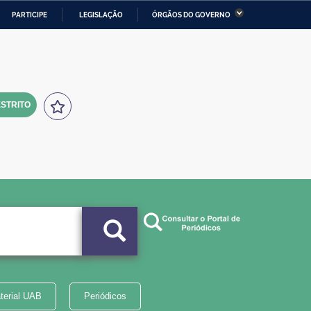
PARTICIPE
LEGISLAÇÃO
ÓRGÃOS DO GOVERNO
stério da Economia
Ministério da Infraestrutura
stério de Minas e Energia
Ministério da Ciência,
Tecnologia, Inovações e
Comunicações
STRITO
tério da Mulher, da Família
Secretaria-Geral
s Direitos Humanos
lto
terial UAB
Periódicos