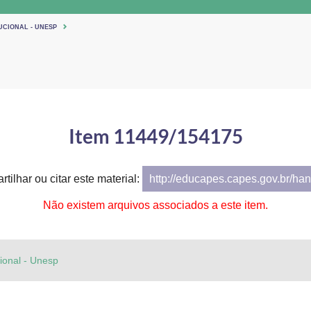
UCIONAL - UNESP
Item 11449/154175
tilhar ou citar este material:
http://educapes.capes.gov.br/h
Não existem arquivos associados a este item.
cional - Unesp