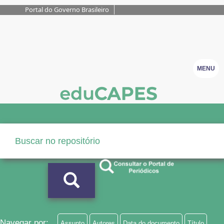
Portal do Governo Brasileiro
MENU
Navegar por:
Assunto
Autores
Data do documento
Título