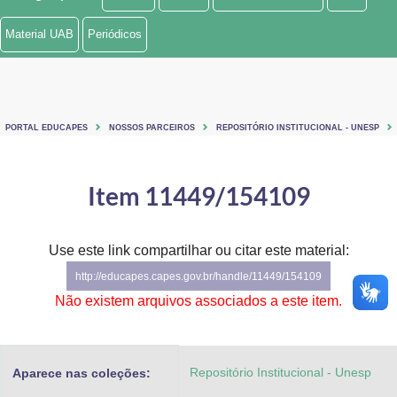
Ministério de Minas e Energia
Material UAB
Periódicos
Ministério da Ciência, Tecnologia, Inovações e Comunicações
Ministério do Meio Ambiente
PORTAL EDUCAPES
NOSSOS PARCEIROS
REPOSITÓRIO INSTITUCIONAL - UNESP
Ministério do Turismo
Ministério do Desenvolvimento Regional
Item 11449/154109
Controladoria-Geral da União
Use este link compartilhar ou citar este material:
Ministério da Mulher, da Família e dos Direitos Humanos
http://educapes.capes.gov.br/handle/11449/154109
Secretaria-Geral
Não existem arquivos associados a este item.
Secretaria de Governo
Repositório Institucional - Unesp
Aparece nas coleções:
Gabinete de Segurança Institucional