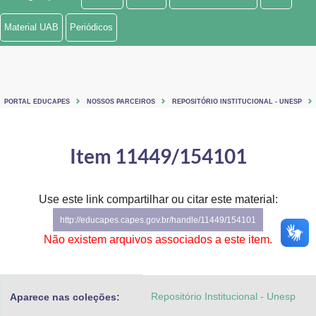
Ministério de Minas e Energia
Material UAB
Periódicos
Ministério da Ciência, Tecnologia, Inovações e Comunicações
Ministério do Meio Ambiente
PORTAL EDUCAPES
NOSSOS PARCEIROS
REPOSITÓRIO INSTITUCIONAL - UNESP
Ministério do Turismo
Ministério do Desenvolvimento Regional
Item 11449/154101
Controladoria-Geral da União
Use este link compartilhar ou citar este material:
Ministério da Mulher, da Família e dos Direitos Humanos
http://educapes.capes.gov.br/handle/11449/154101
Secretaria-Geral
Não existem arquivos associados a este item.
Secretaria de Governo
Repositório Institucional - Unesp
Aparece nas coleções:
Gabinete de Segurança Institucional