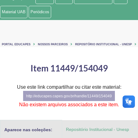
Ministério de Minas e Energia
Material UAB
Periódicos
Ministério da Ciência, Tecnologia, Inovações e Comunicações
Ministério do Meio Ambiente
PORTAL EDUCAPES
NOSSOS PARCEIROS
REPOSITÓRIO INSTITUCIONAL - UNESP
Ministério do Turismo
Ministério do Desenvolvimento Regional
Item 11449/154049
Controladoria-Geral da União
Use este link compartilhar ou citar este material:
Ministério da Mulher, da Família e dos Direitos Humanos
http://educapes.capes.gov.br/handle/11449/154049
Secretaria-Geral
Não existem arquivos associados a este item.
Secretaria de Governo
Repositório Institucional - Unesp
Aparece nas coleções:
Gabinete de Segurança Institucional