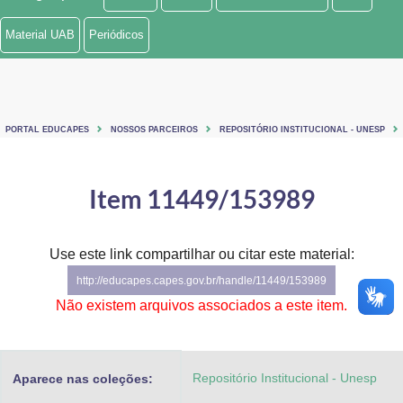
Ministério de Minas e Energia
Material UAB
Periódicos
Ministério da Ciência, Tecnologia, Inovações e Comunicações
Ministério do Meio Ambiente
PORTAL EDUCAPES
NOSSOS PARCEIROS
REPOSITÓRIO INSTITUCIONAL - UNESP
Ministério do Turismo
Ministério do Desenvolvimento Regional
Item 11449/153989
Controladoria-Geral da União
Use este link compartilhar ou citar este material:
Ministério da Mulher, da Família e dos Direitos Humanos
http://educapes.capes.gov.br/handle/11449/153989
Secretaria-Geral
Não existem arquivos associados a este item.
Secretaria de Governo
Repositório Institucional - Unesp
Aparece nas coleções:
Gabinete de Segurança Institucional