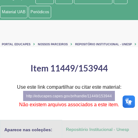
Ministério de Minas e Energia
Material UAB
Periódicos
Ministério da Ciência, Tecnologia, Inovações e Comunicações
Ministério do Meio Ambiente
PORTAL EDUCAPES
NOSSOS PARCEIROS
REPOSITÓRIO INSTITUCIONAL - UNESP
Ministério do Turismo
Ministério do Desenvolvimento Regional
Item 11449/153944
Controladoria-Geral da União
Use este link compartilhar ou citar este material:
Ministério da Mulher, da Família e dos Direitos Humanos
http://educapes.capes.gov.br/handle/11449/153944
Secretaria-Geral
Não existem arquivos associados a este item.
Secretaria de Governo
Repositório Institucional - Unesp
Aparece nas coleções:
Gabinete de Segurança Institucional