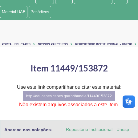
Ministério de Minas e Energia
Material UAB
Periódicos
Ministério da Ciência, Tecnologia, Inovações e Comunicações
Ministério do Meio Ambiente
PORTAL EDUCAPES
NOSSOS PARCEIROS
REPOSITÓRIO INSTITUCIONAL - UNESP
Ministério do Turismo
Ministério do Desenvolvimento Regional
Item 11449/153872
Controladoria-Geral da União
Use este link compartilhar ou citar este material:
Ministério da Mulher, da Família e dos Direitos Humanos
http://educapes.capes.gov.br/handle/11449/153872
Secretaria-Geral
Não existem arquivos associados a este item.
Secretaria de Governo
Repositório Institucional - Unesp
Aparece nas coleções:
Gabinete de Segurança Institucional