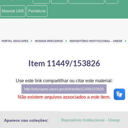
Ministério de Minas e Energia
Material UAB
Periódicos
Ministério da Ciência, Tecnologia, Inovações e Comunicações
Ministério do Meio Ambiente
PORTAL EDUCAPES
NOSSOS PARCEIROS
REPOSITÓRIO INSTITUCIONAL - UNESP
Ministério do Turismo
Ministério do Desenvolvimento Regional
Item 11449/153826
Controladoria-Geral da União
Use este link compartilhar ou citar este material:
Ministério da Mulher, da Família e dos Direitos Humanos
http://educapes.capes.gov.br/handle/11449/153826
Secretaria-Geral
Não existem arquivos associados a este item.
Secretaria de Governo
Repositório Institucional - Unesp
Aparece nas coleções:
Gabinete de Segurança Institucional