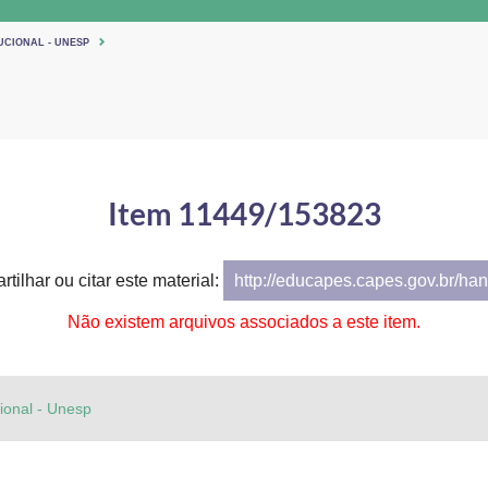
UCIONAL - UNESP
Item 11449/153823
tilhar ou citar este material:
http://educapes.capes.gov.br/h
Não existem arquivos associados a este item.
cional - Unesp