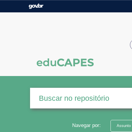
Casa Civil
Ministério da Justiça e
Segurança Pública
Ministério da Agricultura,
Ministério da Educação
Pecuária e Abastecimento
Ministério do Meio Ambiente
Ministério do Turismo
Secretaria de Governo
Gabinete de Segurança
Institucional
Navegar por:
Assunto