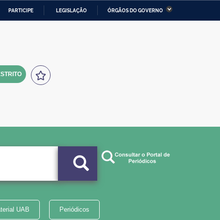
PARTICIPE
LEGISLAÇÃO
ÓRGÃOS DO GOVERNO
stério da Economia
Ministério da Infraestrutura
stério de Minas e Energia
Ministério da Ciência,
Tecnologia, Inovações e
Comunicações
STRITO
tério da Mulher, da Família
Secretaria-Geral
s Direitos Humanos
lto
terial UAB
Periódicos