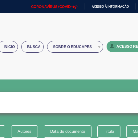
CORONAVÍRUS (COVID-19)
ACESSO À INFORMAÇÃO
Ministério da Defesa
Ministério das Relações
Mini
IR
Exteriores
PARA
O
Ministério da Cidadania
Ministério da Saúde
Mini
CONTEÚDO
ACESSO RE
INICIO
BUSCA
SOBRE O EDUCAPES
Ministério do Desenvolvimento
Controladoria-Geral da União
Minis
Regional
e do
Advocacia-Geral da União
Banco Central do Brasil
Plana
Autores
Data do documento
Título
Ma