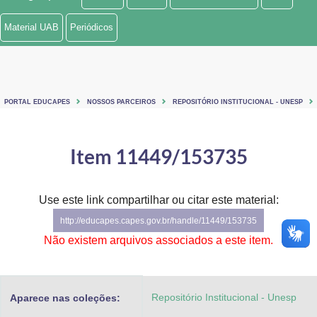
Ministério de Minas e Energia
Material UAB
Periódicos
Ministério da Ciência, Tecnologia, Inovações e Comunicações
Ministério do Meio Ambiente
PORTAL EDUCAPES
NOSSOS PARCEIROS
REPOSITÓRIO INSTITUCIONAL - UNESP
Ministério do Turismo
Ministério do Desenvolvimento Regional
Item 11449/153735
Controladoria-Geral da União
Use este link compartilhar ou citar este material:
Ministério da Mulher, da Família e dos Direitos Humanos
http://educapes.capes.gov.br/handle/11449/153735
Secretaria-Geral
Não existem arquivos associados a este item.
Secretaria de Governo
Repositório Institucional - Unesp
Aparece nas coleções:
Gabinete de Segurança Institucional