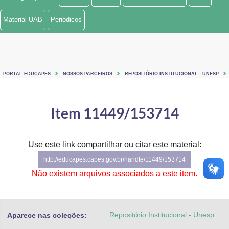
Ministério de Minas e Energia
Material UAB
Periódicos
Ministério da Ciência, Tecnologia, Inovações e Comunicações
Ministério do Meio Ambiente
PORTAL EDUCAPES
NOSSOS PARCEIROS
REPOSITÓRIO INSTITUCIONAL - UNESP
Ministério do Turismo
Ministério do Desenvolvimento Regional
Item 11449/153714
Controladoria-Geral da União
Use este link compartilhar ou citar este material:
Ministério da Mulher, da Família e dos Direitos Humanos
http://educapes.capes.gov.br/handle/11449/153714
Secretaria-Geral
Não existem arquivos associados a este item.
Secretaria de Governo
Repositório Institucional - Unesp
Aparece nas coleções:
Gabinete de Segurança Institucional