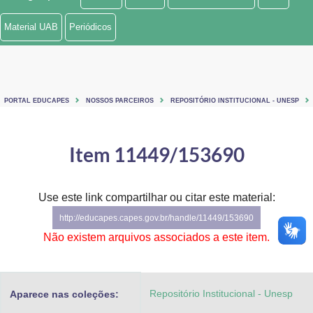
Ministério de Minas e Energia
Material UAB
Periódicos
Ministério da Ciência, Tecnologia, Inovações e Comunicações
Ministério do Meio Ambiente
PORTAL EDUCAPES
NOSSOS PARCEIROS
REPOSITÓRIO INSTITUCIONAL - UNESP
Ministério do Turismo
Ministério do Desenvolvimento Regional
Item 11449/153690
Controladoria-Geral da União
Use este link compartilhar ou citar este material:
Ministério da Mulher, da Família e dos Direitos Humanos
http://educapes.capes.gov.br/handle/11449/153690
Secretaria-Geral
Não existem arquivos associados a este item.
Secretaria de Governo
Repositório Institucional - Unesp
Aparece nas coleções:
Gabinete de Segurança Institucional