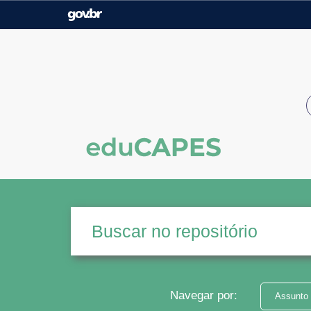
Casa Civil
Ministério da Justiça e
Segurança Pública
Ministério da Agricultura,
Ministério da Educação
Pecuária e Abastecimento
Ministério do Meio Ambiente
Ministério do Turismo
Secretaria de Governo
Gabinete de Segurança
Institucional
Navegar por:
Assunto