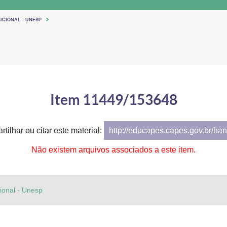
UCIONAL - UNESP
Item 11449/153648
tilhar ou citar este material:
http://educapes.capes.gov.br/h
Não existem arquivos associados a este item.
cional - Unesp