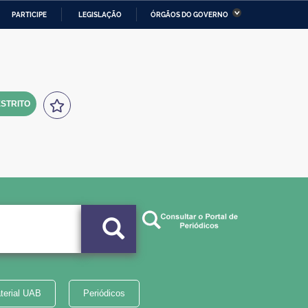
PARTICIPE
LEGISLAÇÃO
ÓRGÃOS DO GOVERNO
stério da Economia
Ministério da Infraestrutura
stério de Minas e Energia
Ministério da Ciência,
Tecnologia, Inovações e
Comunicações
STRITO
tério da Mulher, da Família
Secretaria-Geral
s Direitos Humanos
lto
terial UAB
Periódicos