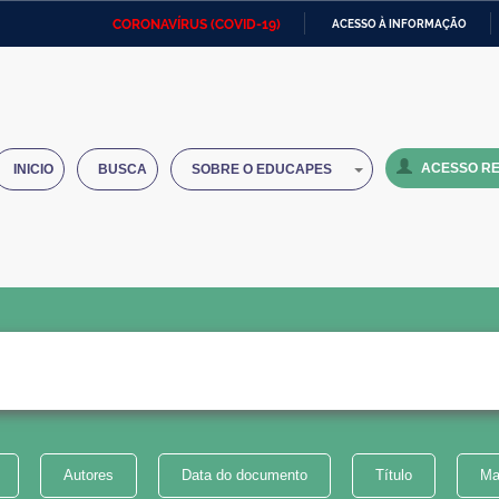
CORONAVÍRUS (COVID-19)
ACESSO À INFORMAÇÃO
Ministério da Defesa
Ministério das Relações
Mini
IR
Exteriores
PARA
O
Ministério da Cidadania
Ministério da Saúde
Mini
CONTEÚDO
ACESSO RE
INICIO
BUSCA
SOBRE O EDUCAPES
Ministério do Desenvolvimento
Controladoria-Geral da União
Minis
Regional
e do
Advocacia-Geral da União
Banco Central do Brasil
Plana
Autores
Data do documento
Título
Ma