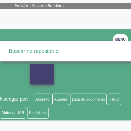
Portal do Governo Brasileiro
MENU
Navegar por:
Assunto
Autores
Data do documento
Título
Material UAB
Periódicos