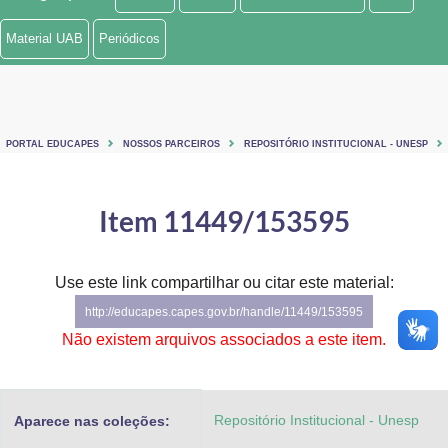
Ministério de Minas e Energia
Material UAB
Periódicos
Ministério da Ciência, Tecnologia, Inovações e Comunicações
Ministério do Meio Ambiente
PORTAL EDUCAPES
NOSSOS PARCEIROS
REPOSITÓRIO INSTITUCIONAL - UNESP
Ministério do Turismo
Ministério do Desenvolvimento Regional
Item 11449/153595
Controladoria-Geral da União
Use este link compartilhar ou citar este material:
Ministério da Mulher, da Família e dos Direitos Humanos
http://educapes.capes.gov.br/handle/11449/153595
Secretaria-Geral
Não existem arquivos associados a este item.
Secretaria de Governo
Repositório Institucional - Unesp
Aparece nas coleções:
Gabinete de Segurança Institucional