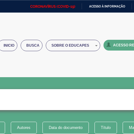
CORONAVÍRUS (COVID-19)
ACESSO À INFORMAÇÃO
Ministério da Defesa
Ministério das Relações
Mini
IR
Exteriores
PARA
O
Ministério da Cidadania
Ministério da Saúde
Mini
CONTEÚDO
ACESSO RE
INICIO
BUSCA
SOBRE O EDUCAPES
Ministério do Desenvolvimento
Controladoria-Geral da União
Minis
Regional
e do
Advocacia-Geral da União
Banco Central do Brasil
Plana
Autores
Data do documento
Título
Ma