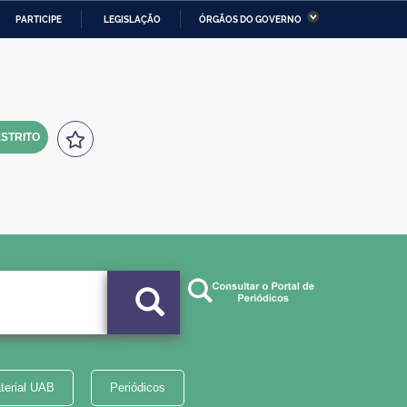
PARTICIPE
LEGISLAÇÃO
ÓRGÃOS DO GOVERNO
stério da Economia
Ministério da Infraestrutura
stério de Minas e Energia
Ministério da Ciência,
Tecnologia, Inovações e
Comunicações
STRITO
tério da Mulher, da Família
Secretaria-Geral
s Direitos Humanos
lto
terial UAB
Periódicos