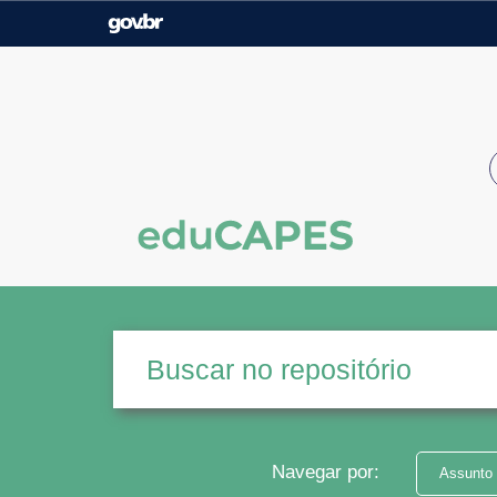
Casa Civil
Ministério da Justiça e
Segurança Pública
Ministério da Agricultura,
Ministério da Educação
Pecuária e Abastecimento
Ministério do Meio Ambiente
Ministério do Turismo
Secretaria de Governo
Gabinete de Segurança
Institucional
Navegar por:
Assunto