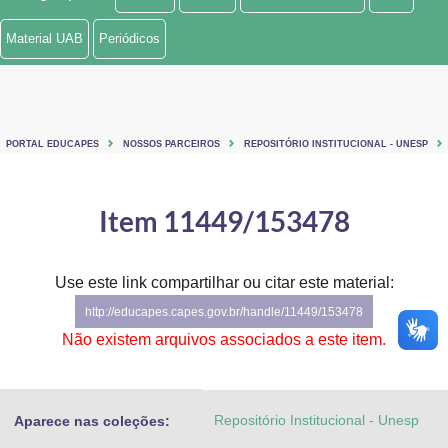
Ministério de Minas e Energia
Material UAB
Periódicos
Ministério da Ciência, Tecnologia, Inovações e Comunicações
Ministério do Meio Ambiente
PORTAL EDUCAPES
NOSSOS PARCEIROS
REPOSITÓRIO INSTITUCIONAL - UNESP
Ministério do Turismo
Ministério do Desenvolvimento Regional
Item 11449/153478
Controladoria-Geral da União
Use este link compartilhar ou citar este material:
Ministério da Mulher, da Família e dos Direitos Humanos
http://educapes.capes.gov.br/handle/11449/153478
Secretaria-Geral
Não existem arquivos associados a este item.
Secretaria de Governo
Repositório Institucional - Unesp
Aparece nas coleções:
Gabinete de Segurança Institucional