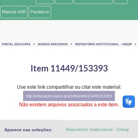
Ministério de Minas e Energia
Material UAB
Periódicos
Ministério da Ciência, Tecnologia, Inovações e Comunicações
Ministério do Meio Ambiente
PORTAL EDUCAPES
NOSSOS PARCEIROS
REPOSITÓRIO INSTITUCIONAL - UNESP
Ministério do Turismo
Ministério do Desenvolvimento Regional
Item 11449/153393
Controladoria-Geral da União
Use este link compartilhar ou citar este material:
Ministério da Mulher, da Família e dos Direitos Humanos
http://educapes.capes.gov.br/handle/11449/153393
Secretaria-Geral
Não existem arquivos associados a este item.
Secretaria de Governo
Repositório Institucional - Unesp
Aparece nas coleções:
Gabinete de Segurança Institucional