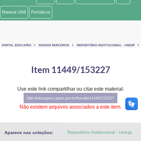
Ministério de Minas e Energia
Material UAB
Periódicos
Ministério da Ciência, Tecnologia, Inovações e Comunicações
Ministério do Meio Ambiente
PORTAL EDUCAPES
NOSSOS PARCEIROS
REPOSITÓRIO INSTITUCIONAL - UNESP
Ministério do Turismo
Ministério do Desenvolvimento Regional
Item 11449/153227
Controladoria-Geral da União
Use este link compartilhar ou citar este material:
Ministério da Mulher, da Família e dos Direitos Humanos
http://educapes.capes.gov.br/handle/11449/153227
Secretaria-Geral
Não existem arquivos associados a este item.
Secretaria de Governo
Repositório Institucional - Unesp
Aparece nas coleções:
Gabinete de Segurança Institucional