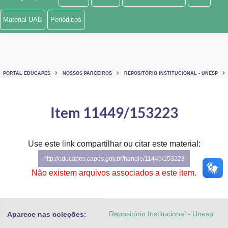
Ministério de Minas e Energia
Material UAB
Periódicos
Ministério da Ciência, Tecnologia, Inovações e Comunicações
Ministério do Meio Ambiente
PORTAL EDUCAPES
NOSSOS PARCEIROS
REPOSITÓRIO INSTITUCIONAL - UNESP
Ministério do Turismo
Ministério do Desenvolvimento Regional
Item 11449/153223
Controladoria-Geral da União
Use este link compartilhar ou citar este material:
Ministério da Mulher, da Família e dos Direitos Humanos
http://educapes.capes.gov.br/handle/11449/153223
Secretaria-Geral
Não existem arquivos associados a este item.
Secretaria de Governo
Repositório Institucional - Unesp
Aparece nas coleções:
Gabinete de Segurança Institucional