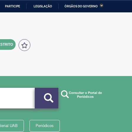
PARTICIPE
LEGISLAÇÃO
ÓRGÃOS DO GOVERNO
stério da Economia
Ministério da Infraestrutura
stério de Minas e Energia
Ministério da Ciência,
Tecnologia, Inovações e
Comunicações
STRITO
tério da Mulher, da Família
Secretaria-Geral
s Direitos Humanos
lto
terial UAB
Periódicos