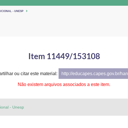
UCIONAL - UNESP
Item 11449/153108
tilhar ou citar este material:
http://educapes.capes.gov.br/h
Não existem arquivos associados a este item.
cional - Unesp