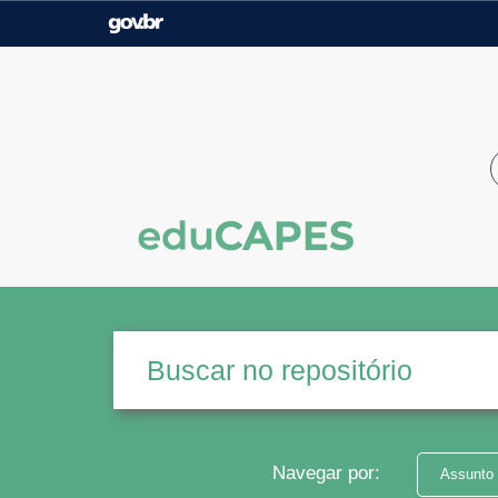
Casa Civil
Ministério da Justiça e
Segurança Pública
Ministério da Agricultura,
Ministério da Educação
Pecuária e Abastecimento
Ministério do Meio Ambiente
Ministério do Turismo
Secretaria de Governo
Gabinete de Segurança
Institucional
Navegar por:
Assunto