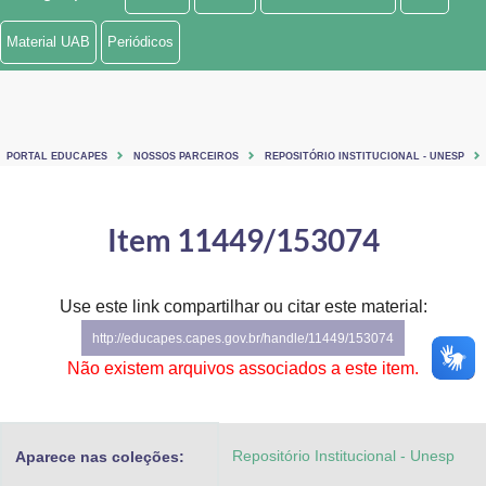
Ministério de Minas e Energia
Material UAB
Periódicos
Ministério da Ciência, Tecnologia, Inovações e Comunicações
Ministério do Meio Ambiente
PORTAL EDUCAPES
NOSSOS PARCEIROS
REPOSITÓRIO INSTITUCIONAL - UNESP
Ministério do Turismo
Ministério do Desenvolvimento Regional
Item 11449/153074
Controladoria-Geral da União
Use este link compartilhar ou citar este material:
Ministério da Mulher, da Família e dos Direitos Humanos
http://educapes.capes.gov.br/handle/11449/153074
Secretaria-Geral
Não existem arquivos associados a este item.
Secretaria de Governo
Repositório Institucional - Unesp
Aparece nas coleções:
Gabinete de Segurança Institucional