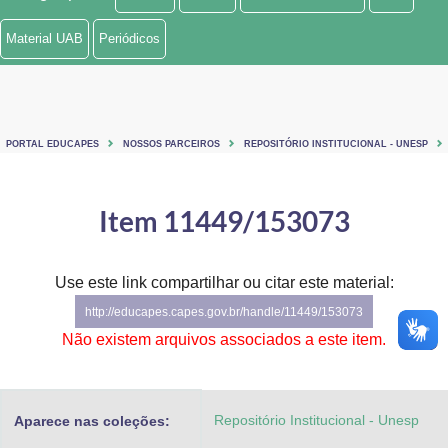
Ministério de Minas e Energia
Material UAB
Periódicos
Ministério da Ciência, Tecnologia, Inovações e Comunicações
Ministério do Meio Ambiente
PORTAL EDUCAPES
NOSSOS PARCEIROS
REPOSITÓRIO INSTITUCIONAL - UNESP
Ministério do Turismo
Ministério do Desenvolvimento Regional
Item 11449/153073
Controladoria-Geral da União
Use este link compartilhar ou citar este material:
Ministério da Mulher, da Família e dos Direitos Humanos
http://educapes.capes.gov.br/handle/11449/153073
Secretaria-Geral
Não existem arquivos associados a este item.
Secretaria de Governo
Repositório Institucional - Unesp
Aparece nas coleções:
Gabinete de Segurança Institucional