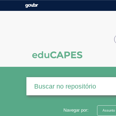
Casa Civil
Ministério da Justiça e
Segurança Pública
Ministério da Agricultura,
Ministério da Educação
Pecuária e Abastecimento
Ministério do Meio Ambiente
Ministério do Turismo
Secretaria de Governo
Gabinete de Segurança
Institucional
Navegar por:
Assunto