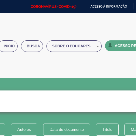
CORONAVÍRUS (COVID-19)
ACESSO À INFORMAÇÃO
Ministério da Defesa
Ministério das Relações
Mini
IR
Exteriores
PARA
O
Ministério da Cidadania
Ministério da Saúde
Mini
CONTEÚDO
ACESSO RE
INICIO
BUSCA
SOBRE O EDUCAPES
Ministério do Desenvolvimento
Controladoria-Geral da União
Minis
Regional
e do
Advocacia-Geral da União
Banco Central do Brasil
Plana
Autores
Data do documento
Título
Ma