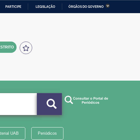
PARTICIPE
LEGISLAÇÃO
ÓRGÃOS DO GOVERNO
stério da Economia
Ministério da Infraestrutura
stério de Minas e Energia
Ministério da Ciência,
Tecnologia, Inovações e
Comunicações
STRITO
tério da Mulher, da Família
Secretaria-Geral
s Direitos Humanos
lto
terial UAB
Periódicos