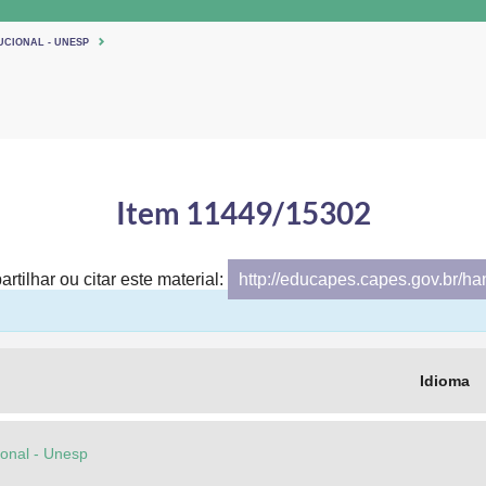
UCIONAL - UNESP
Item 11449/15302
rtilhar ou citar este material:
http://educapes.capes.gov.br/h
Idioma
cional - Unesp