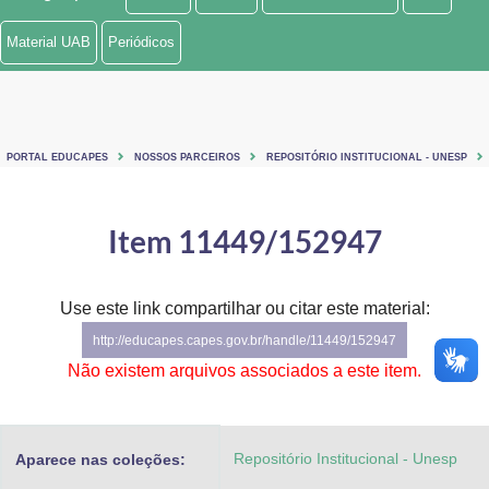
Ministério de Minas e Energia
Material UAB
Periódicos
Ministério da Ciência, Tecnologia, Inovações e Comunicações
Ministério do Meio Ambiente
PORTAL EDUCAPES
NOSSOS PARCEIROS
REPOSITÓRIO INSTITUCIONAL - UNESP
Ministério do Turismo
Ministério do Desenvolvimento Regional
Item 11449/152947
Controladoria-Geral da União
Use este link compartilhar ou citar este material:
Ministério da Mulher, da Família e dos Direitos Humanos
http://educapes.capes.gov.br/handle/11449/152947
Secretaria-Geral
Não existem arquivos associados a este item.
Secretaria de Governo
Repositório Institucional - Unesp
Aparece nas coleções:
Gabinete de Segurança Institucional