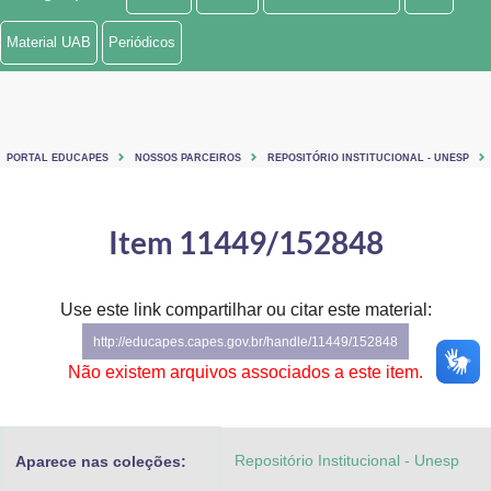
Ministério de Minas e Energia
Material UAB
Periódicos
Ministério da Ciência, Tecnologia, Inovações e Comunicações
Ministério do Meio Ambiente
PORTAL EDUCAPES
NOSSOS PARCEIROS
REPOSITÓRIO INSTITUCIONAL - UNESP
Ministério do Turismo
Ministério do Desenvolvimento Regional
Item 11449/152848
Controladoria-Geral da União
Use este link compartilhar ou citar este material:
Ministério da Mulher, da Família e dos Direitos Humanos
http://educapes.capes.gov.br/handle/11449/152848
Secretaria-Geral
Não existem arquivos associados a este item.
Secretaria de Governo
Repositório Institucional - Unesp
Aparece nas coleções:
Gabinete de Segurança Institucional