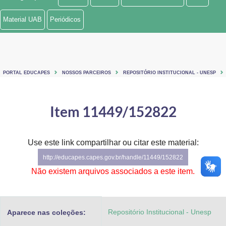
Ministério de Minas e Energia
Material UAB
Periódicos
Ministério da Ciência, Tecnologia, Inovações e Comunicações
Ministério do Meio Ambiente
PORTAL EDUCAPES
NOSSOS PARCEIROS
REPOSITÓRIO INSTITUCIONAL - UNESP
Ministério do Turismo
Ministério do Desenvolvimento Regional
Item 11449/152822
Controladoria-Geral da União
Use este link compartilhar ou citar este material:
Ministério da Mulher, da Família e dos Direitos Humanos
http://educapes.capes.gov.br/handle/11449/152822
Secretaria-Geral
Não existem arquivos associados a este item.
Secretaria de Governo
Repositório Institucional - Unesp
Aparece nas coleções:
Gabinete de Segurança Institucional