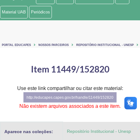
Ministério de Minas e Energia
Material UAB
Periódicos
Ministério da Ciência, Tecnologia, Inovações e Comunicações
Ministério do Meio Ambiente
PORTAL EDUCAPES
NOSSOS PARCEIROS
REPOSITÓRIO INSTITUCIONAL - UNESP
Ministério do Turismo
Ministério do Desenvolvimento Regional
Item 11449/152820
Controladoria-Geral da União
Use este link compartilhar ou citar este material:
Ministério da Mulher, da Família e dos Direitos Humanos
http://educapes.capes.gov.br/handle/11449/152820
Secretaria-Geral
Não existem arquivos associados a este item.
Secretaria de Governo
Repositório Institucional - Unesp
Aparece nas coleções:
Gabinete de Segurança Institucional