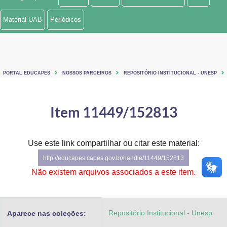
Ministério de Minas e Energia
Material UAB
Periódicos
Ministério da Ciência, Tecnologia, Inovações e Comunicações
Ministério do Meio Ambiente
PORTAL EDUCAPES
NOSSOS PARCEIROS
REPOSITÓRIO INSTITUCIONAL - UNESP
Ministério do Turismo
Ministério do Desenvolvimento Regional
Item 11449/152813
Controladoria-Geral da União
Use este link compartilhar ou citar este material:
Ministério da Mulher, da Família e dos Direitos Humanos
http://educapes.capes.gov.br/handle/11449/152813
Secretaria-Geral
Não existem arquivos associados a este item.
Secretaria de Governo
Repositório Institucional - Unesp
Aparece nas coleções:
Gabinete de Segurança Institucional