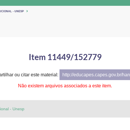
UCIONAL - UNESP
Item 11449/152779
tilhar ou citar este material:
http://educapes.capes.gov.br/h
Não existem arquivos associados a este item.
cional - Unesp