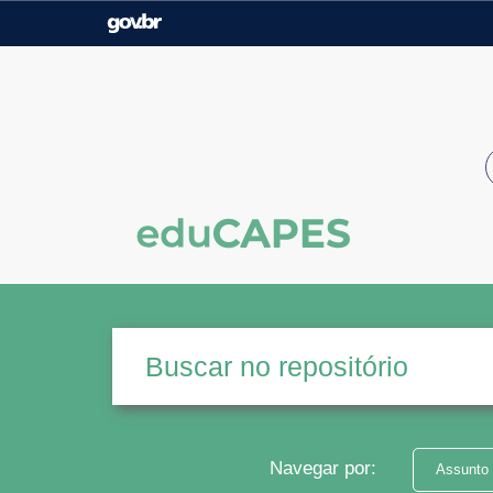
Casa Civil
Ministério da Justiça e
Segurança Pública
Ministério da Agricultura,
Ministério da Educação
Pecuária e Abastecimento
Ministério do Meio Ambiente
Ministério do Turismo
Secretaria de Governo
Gabinete de Segurança
Institucional
Navegar por:
Assunto