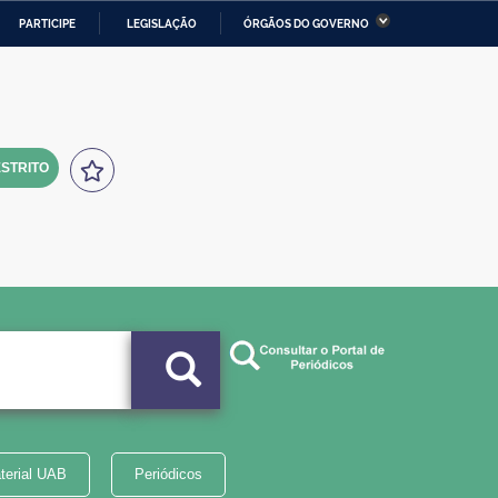
PARTICIPE
LEGISLAÇÃO
ÓRGÃOS DO GOVERNO
stério da Economia
Ministério da Infraestrutura
stério de Minas e Energia
Ministério da Ciência,
Tecnologia, Inovações e
Comunicações
STRITO
tério da Mulher, da Família
Secretaria-Geral
s Direitos Humanos
lto
terial UAB
Periódicos