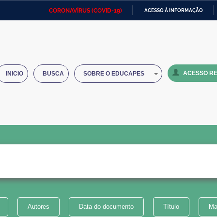
CORONAVÍRUS (COVID-19)
ACESSO À INFORMAÇÃO
Ministério da Defesa
Ministério das Relações
Mini
IR
Exteriores
PARA
O
Ministério da Cidadania
Ministério da Saúde
Mini
CONTEÚDO
ACESSO RE
INICIO
BUSCA
SOBRE O EDUCAPES
Ministério do Desenvolvimento
Controladoria-Geral da União
Minis
Regional
e do
Advocacia-Geral da União
Banco Central do Brasil
Plana
Autores
Data do documento
Título
Ma