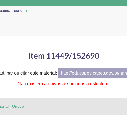
UCIONAL - UNESP
Item 11449/152690
tilhar ou citar este material:
http://educapes.capes.gov.br/h
Não existem arquivos associados a este item.
cional - Unesp