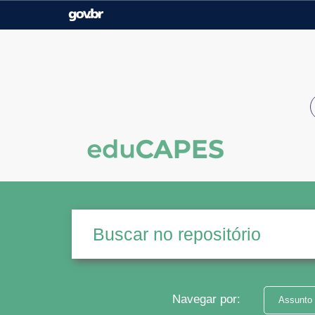
Casa Civil
Ministério da Justiça e
Segurança Pública
Ministério da Agricultura,
Ministério da Educação
Pecuária e Abastecimento
Ministério do Meio Ambiente
Ministério do Turismo
Secretaria de Governo
Gabinete de Segurança
Institucional
Navegar por:
Assunto