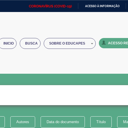
CORONAVÍRUS (COVID-19)
ACESSO À INFORMAÇÃO
Ministério da Defesa
Ministério das Relações
Mini
IR
Exteriores
PARA
O
Ministério da Cidadania
Ministério da Saúde
Mini
CONTEÚDO
ACESSO RE
INICIO
BUSCA
SOBRE O EDUCAPES
Ministério do Desenvolvimento
Controladoria-Geral da União
Minis
Regional
e do
Advocacia-Geral da União
Banco Central do Brasil
Plana
Autores
Data do documento
Título
Ma