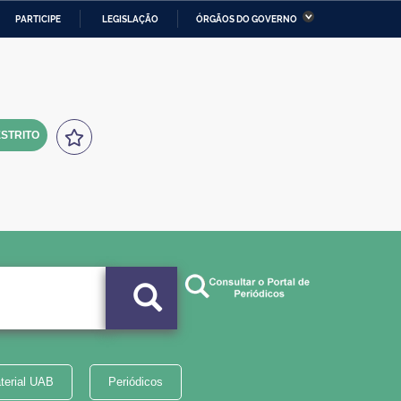
PARTICIPE
LEGISLAÇÃO
ÓRGÃOS DO GOVERNO
stério da Economia
Ministério da Infraestrutura
stério de Minas e Energia
Ministério da Ciência,
Tecnologia, Inovações e
Comunicações
STRITO
tério da Mulher, da Família
Secretaria-Geral
s Direitos Humanos
lto
terial UAB
Periódicos