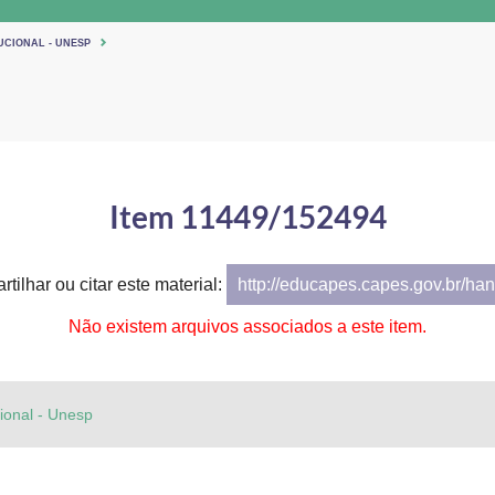
UCIONAL - UNESP
Item 11449/152494
tilhar ou citar este material:
http://educapes.capes.gov.br/h
Não existem arquivos associados a este item.
cional - Unesp