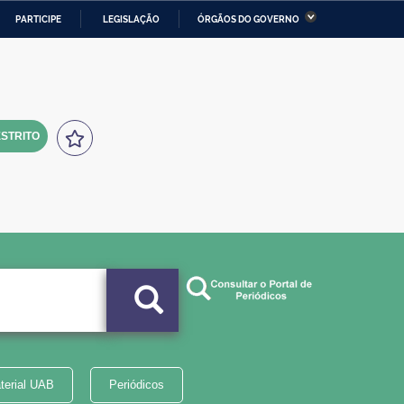
PARTICIPE
LEGISLAÇÃO
ÓRGÃOS DO GOVERNO
stério da Economia
Ministério da Infraestrutura
stério de Minas e Energia
Ministério da Ciência,
Tecnologia, Inovações e
Comunicações
STRITO
tério da Mulher, da Família
Secretaria-Geral
s Direitos Humanos
lto
terial UAB
Periódicos