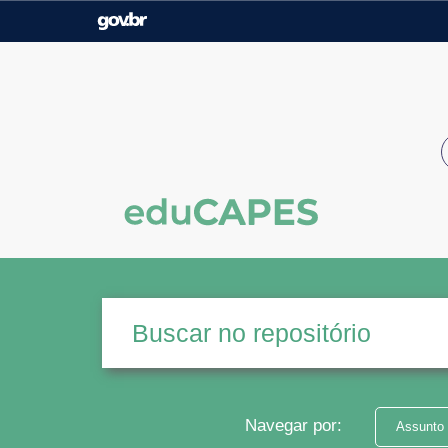
Casa Civil
Ministério da Justiça e
Segurança Pública
Ministério da Agricultura,
Ministério da Educação
Pecuária e Abastecimento
Ministério do Meio Ambiente
Ministério do Turismo
Secretaria de Governo
Gabinete de Segurança
Institucional
Navegar por:
Assunto