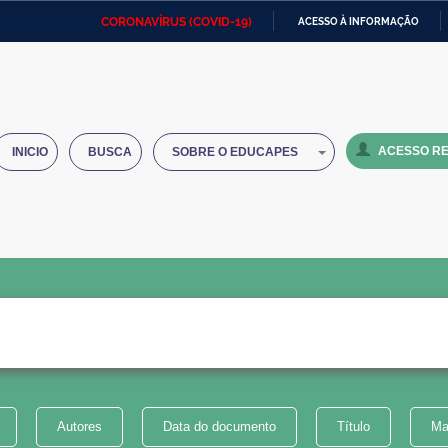
CORONAVÍRUS (COVID-19)
ACESSO À INFORMAÇÃO
Ministério da Defesa
Ministério das Relações
Mini
IR
Exteriores
PARA
O
Ministério da Cidadania
Ministério da Saúde
Mini
CONTEÚDO
ACESSO RE
INICIO
BUSCA
SOBRE O EDUCAPES
Ministério do Desenvolvimento
Controladoria-Geral da União
Minis
Regional
e do
Advocacia-Geral da União
Banco Central do Brasil
Plana
Autores
Data do documento
Título
Ma