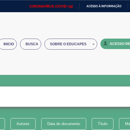
CORONAVÍRUS (COVID-19)
ACESSO À INFORMAÇÃO
Ministério da Defesa
Ministério das Relações
Mini
IR
Exteriores
PARA
O
Ministério da Cidadania
Ministério da Saúde
Mini
CONTEÚDO
ACESSO RE
INICIO
BUSCA
SOBRE O EDUCAPES
Ministério do Desenvolvimento
Controladoria-Geral da União
Minis
Regional
e do
Advocacia-Geral da União
Banco Central do Brasil
Plana
Autores
Data do documento
Título
Ma