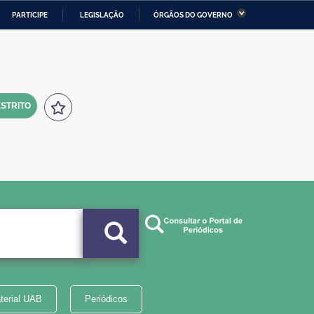
PARTICIPE
LEGISLAÇÃO
ÓRGÃOS DO GOVERNO
stério da Economia
Ministério da Infraestrutura
stério de Minas e Energia
Ministério da Ciência,
Tecnologia, Inovações e
Comunicações
STRITO
tério da Mulher, da Família
Secretaria-Geral
s Direitos Humanos
lto
terial UAB
Periódicos