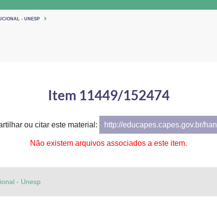
UCIONAL - UNESP
Item 11449/152474
tilhar ou citar este material:
http://educapes.capes.gov.br/h
Não existem arquivos associados a este item.
cional - Unesp