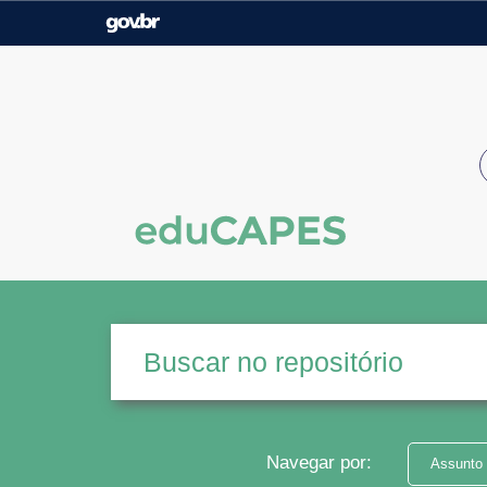
Casa Civil
Ministério da Justiça e
Segurança Pública
Ministério da Agricultura,
Ministério da Educação
Pecuária e Abastecimento
Ministério do Meio Ambiente
Ministério do Turismo
Secretaria de Governo
Gabinete de Segurança
Institucional
Navegar por:
Assunto