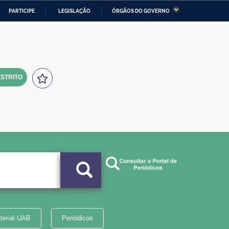
PARTICIPE
LEGISLAÇÃO
ÓRGÃOS DO GOVERNO
stério da Economia
Ministério da Infraestrutura
stério de Minas e Energia
Ministério da Ciência,
Tecnologia, Inovações e
Comunicações
STRITO
tério da Mulher, da Família
Secretaria-Geral
s Direitos Humanos
lto
terial UAB
Periódicos