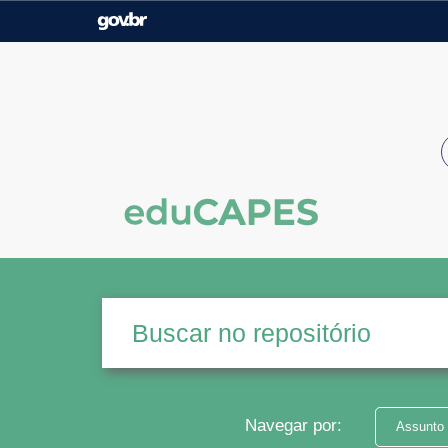
Casa Civil
Ministério da Justiça e
Segurança Pública
Ministério da Agricultura,
Ministério da Educação
Pecuária e Abastecimento
Ministério do Meio Ambiente
Ministério do Turismo
Secretaria de Governo
Gabinete de Segurança
Institucional
Navegar por:
Assunto