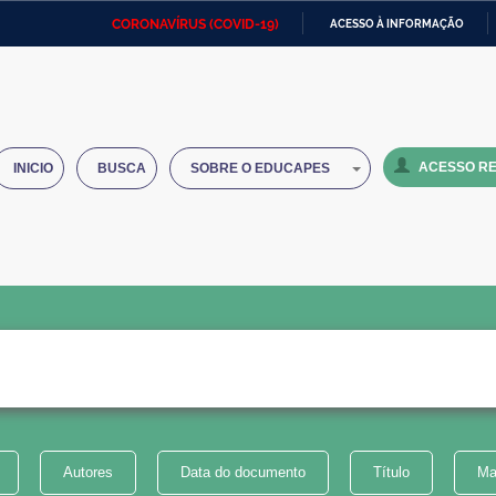
CORONAVÍRUS (COVID-19)
ACESSO À INFORMAÇÃO
Ministério da Defesa
Ministério das Relações
Mini
IR
Exteriores
PARA
O
Ministério da Cidadania
Ministério da Saúde
Mini
CONTEÚDO
ACESSO RE
INICIO
BUSCA
SOBRE O EDUCAPES
Ministério do Desenvolvimento
Controladoria-Geral da União
Minis
Regional
e do
Advocacia-Geral da União
Banco Central do Brasil
Plana
Autores
Data do documento
Título
Ma