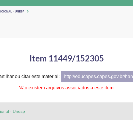
UCIONAL - UNESP
Item 11449/152305
tilhar ou citar este material:
http://educapes.capes.gov.br/h
Não existem arquivos associados a este item.
cional - Unesp