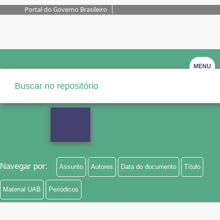
Portal do Governo Brasileiro
MENU
Navegar por:
Assunto
Autores
Data do documento
Título
Material UAB
Periódicos