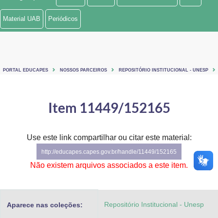
Ministério de Minas e Energia
Material UAB
Periódicos
Ministério da Ciência, Tecnologia, Inovações e Comunicações
Ministério do Meio Ambiente
PORTAL EDUCAPES
NOSSOS PARCEIROS
REPOSITÓRIO INSTITUCIONAL - UNESP
Ministério do Turismo
Ministério do Desenvolvimento Regional
Item 11449/152165
Controladoria-Geral da União
Use este link compartilhar ou citar este material:
Ministério da Mulher, da Família e dos Direitos Humanos
http://educapes.capes.gov.br/handle/11449/152165
Secretaria-Geral
Não existem arquivos associados a este item.
Secretaria de Governo
Repositório Institucional - Unesp
Aparece nas coleções:
Gabinete de Segurança Institucional