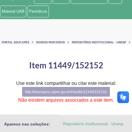
Ministério de Minas e Energia
Material UAB
Periódicos
Ministério da Ciência, Tecnologia, Inovações e Comunicações
Ministério do Meio Ambiente
PORTAL EDUCAPES
NOSSOS PARCEIROS
REPOSITÓRIO INSTITUCIONAL - UNESP
Ministério do Turismo
Ministério do Desenvolvimento Regional
Item 11449/152152
Controladoria-Geral da União
Use este link compartilhar ou citar este material:
Ministério da Mulher, da Família e dos Direitos Humanos
http://educapes.capes.gov.br/handle/11449/152152
Secretaria-Geral
Não existem arquivos associados a este item.
Secretaria de Governo
Repositório Institucional - Unesp
Aparece nas coleções:
Gabinete de Segurança Institucional