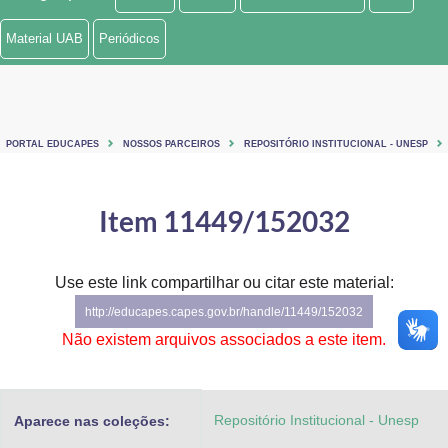
Ministério de Minas e Energia
Material UAB
Periódicos
Ministério da Ciência, Tecnologia, Inovações e Comunicações
Ministério do Meio Ambiente
PORTAL EDUCAPES
NOSSOS PARCEIROS
REPOSITÓRIO INSTITUCIONAL - UNESP
Ministério do Turismo
Ministério do Desenvolvimento Regional
Item 11449/152032
Controladoria-Geral da União
Use este link compartilhar ou citar este material:
Ministério da Mulher, da Família e dos Direitos Humanos
http://educapes.capes.gov.br/handle/11449/152032
Secretaria-Geral
Não existem arquivos associados a este item.
Secretaria de Governo
Repositório Institucional - Unesp
Aparece nas coleções:
Gabinete de Segurança Institucional